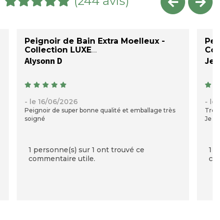
(244 avis)
Peignoir de Bain Extra Moelleux -
Pei
Collection LUXE
Col
Alysonn D
Jea
- le 16/06/2026
- le
Peignoir de super bonne qualité et emballage très
Très 
soigné
Je su
1 personne(s) sur 1 ont trouvé ce
1 p
commentaire utile.
com