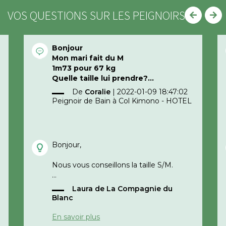
VOS QUESTIONS SUR LES PEIGNOIRS
Bonjour
Mon mari fait du M
1m73 pour 67 kg
Quelle taille lui prendre?
Merci d’avance
De
Coralie
|
2022-01-09 18:47:02
Peignoir de Bain à Col Kimono - HOTEL
Bonjour,
Nous vous conseillons la taille S/M.
Laura de La Compagnie du
Cordialement,
Blanc
e
La compagnie du blanc
En savoir plus