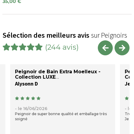
35,00 €
Sélection des meilleurs avis
sur Peignoirs
(244 avis)
Peignoir de Bain Extra Moelleux -
Pei
Collection LUXE
Col
Alysonn D
Jea
- le 16/06/2026
- le
Peignoir de super bonne qualité et emballage très
Très 
soigné
Je su