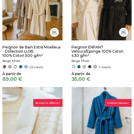
Peignoir de Bain Extra Moelleux
Peignoir ENFANT
- Collection LUXE
Velours/Eponge 100% Coton
100% Coton 500 g/m²
430 g/m²
Beige Mixte
Beige Mixte
23 coloris
7 coloris
89,00 €
35,00 €
Broderie Offerte !
Confort Absolu !