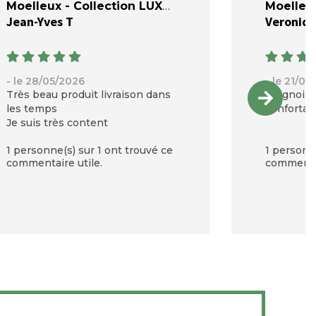
Moelleux - Collection LUXE
Moelleux
Jean-Yves T
Veroniqu
- le 28/05/2026
- le 21/05
Très beau produit livraison dans
Peignoir 
les temps
confortab
Je suis très content
1 personne(s) sur 1 ont trouvé ce
1 personne
commentaire utile.
commentai