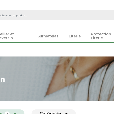
eiller et
Protection
Surmatelas
Literie
aversin
Literie
in
e
Catégorie
1