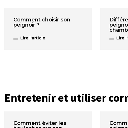
Comment choisir son
Différ
peignoir ?
peigno
chamb
Lire l'article
Lire l
Entretenir et utiliser co
Comment éviter les
Commen