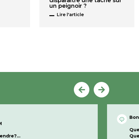
disparaître une tache sur
un peignoir ?
Lire l'article
Bons
M
Que
prendre?
Que