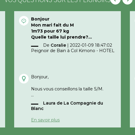
Bonjour
Mon mari fait du M
1m73 pour 67 kg
Quelle taille lui prendre?
Merci d’avance
De
Coralie
|
2022-01-09 18:47:02
Peignoir de Bain à Col Kimono - HOTEL
Bonjour,
Nous vous conseillons la taille S/M.
Laura de La Compagnie du
Cordialement,
Blanc
e
La compagnie du blanc
En savoir plus