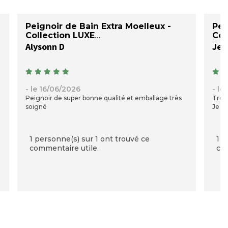
Peignoir de Bain Extra Moelleux -
Pei
Collection LUXE
Col
Alysonn D
Jea
- le 16/06/2026
- le
Peignoir de super bonne qualité et emballage très
Très 
soigné
Je su
1 personne(s) sur 1 ont trouvé ce
1 p
commentaire utile.
com