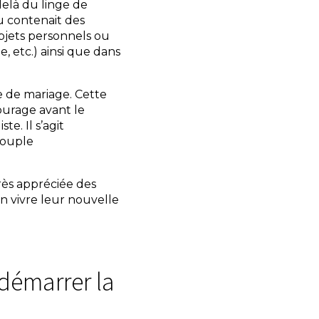
delà du linge de
au contenait des
bjets personnels ou
le, etc.) ainsi que dans
ste de mariage. Cette
tourage avant le
te. Il s’agit
couple
rès appréciée des
en vivre leur nouvelle
 démarrer la