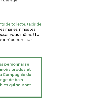
n bas âge).
ts de toilette
,
tapis de
es mariés, n’hésitez
mposer vous-même ! La
our répondre aux
us personnalisé
gnoirs brodés
et
 La Compagnie du
inge de bain
bles qui sauront