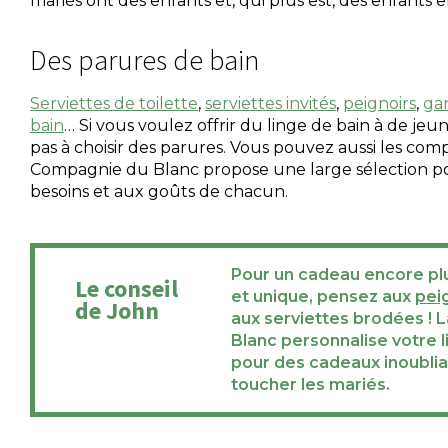
mariés ont des enfants et, qui plus est, des enfants e
Des parures de bain
Serviettes de toilette
,
serviettes invités
,
peignoirs
,
gan
bain
… Si vous voulez offrir du linge de bain à de jeun
pas à choisir des parures. Vous pouvez aussi les co
Compagnie du Blanc propose une large sélection p
besoins et aux goûts de chacun.
Pour un cadeau encore pl
Le conseil
et unique, pensez aux
pei
de John
aux serviettes brodées !
Blanc personnalise votre l
pour des cadeaux inoublia
toucher les mariés.