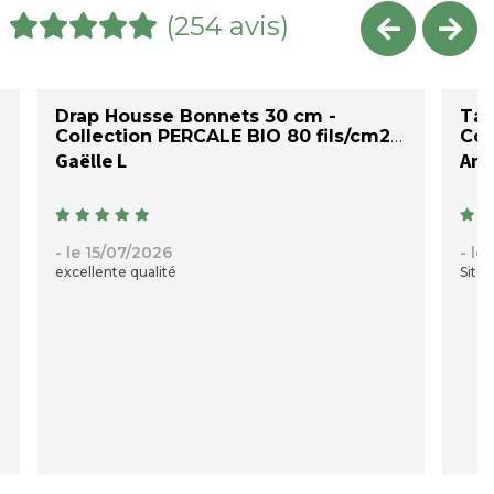
(254 avis)
Drap Housse Bonnets 30 cm -
Tai
Collection PERCALE BIO 80 fils/cm2
Col
Gaëlle L
- le 15/07/2026
- le
excellente qualité
Site 