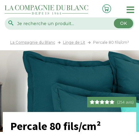
OK
La Compagnie du Blanc
Linge de Lit
Percale 80 fils/cm²
(254 avis)
Percale 80 fils/cm²