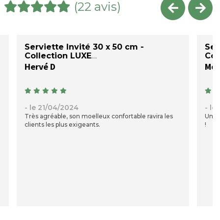
(22 avis)
Serviette Invité 30 x 50 cm -
Ser
Collection LUXE
Col
Hervé D
Mon
- le 21/04/2024
- le
Très agréable, son moelleux confortable ravira les
Une b
clients les plus exigeants.
!