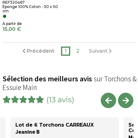
REF320467
Éponge 100% Coton - 50 x 50
cm
15,00 €
Précédent
1
2
Suivant
Sélection des meilleurs avis
sur Torchons &
Essuie Main
(13 avis)
Lot de 6 Torchons CARREAUX
Ser
Col
Jeanine B
Mon