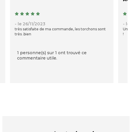
- le 26/11/2023
- le
très satisfaite de ma commande, les torchons sont
Une b
très .bien
!
1 personne(s) sur 1 ont trouvé ce
commentaire utile.