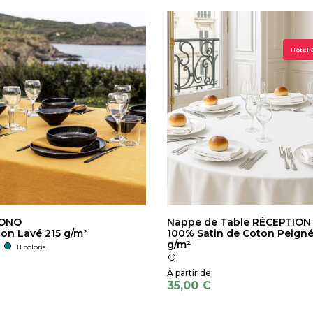
Hôtel 
HONO
Nappe de Table RÉCEPTION
on Lavé 215 g/m²
100% Satin de Coton Peign
g/m²
11 coloris
35,00 €