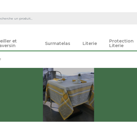
eiller et
Protection
Surmatelas
Literie
aversin
Literie
e