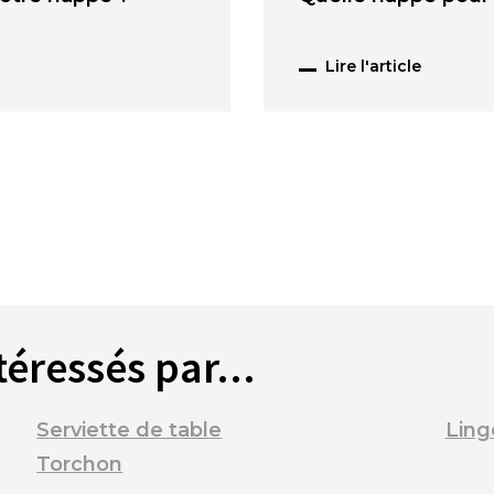
Lire l'article
téressés par...
Serviette de table
Ling
Torchon