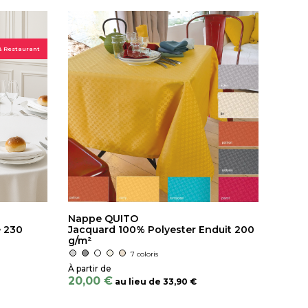
& Restaurant
Nappe QUITO
é 230
Jacquard 100% Polyester Enduit 200
g/m²
7 coloris
20,00 €
au lieu de
33,90 €