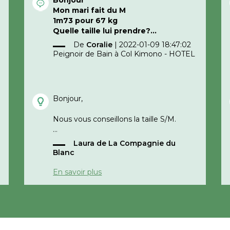
Mon mari fait du M
1m73 pour 67 kg
Quelle taille lui prendre?
Merci d’avance
De
Coralie
|
2022-01-09 18:47:02
Peignoir de Bain à Col Kimono - HOTEL
Bonjour,
Nous vous conseillons la taille S/M.
Laura de La Compagnie du
Cordialement,
Blanc
e
La compagnie du blanc
En savoir plus