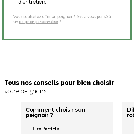
d'entretien.
Vous souhaitez offrir un peignoir ? Avez-vous pensé à
un
peignoir personnalisé
?
Tous nos conseils pour bien choisir
votre peignoirs :
Comment choisir son
Di
peignoir ?
ro
Lire l'article