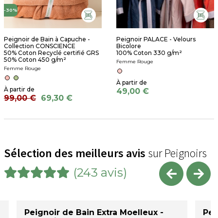
-30%
Peignoir de Bain à Capuche -
Peignoir PALACE - Velours
Collection CONSCIENCE
Bicolore
50% Coton Recyclé certifié GRS
100% Coton 330 g/m²
50% Coton 450 g/m²
Femme Rouge
Femme Rouge
49,00 €
99,00 €
69,30 €
Sélection des meilleurs avis
sur Peignoirs
(243 avis)
Peignoir de Bain Extra Moelleux -
Pei