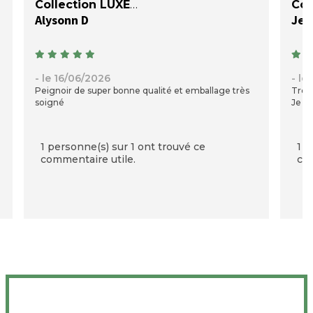
Collection LUXE
Col
Alysonn D
Jea
- le 16/06/2026
- le
Peignoir de super bonne qualité et emballage très
Très 
soigné
Je su
1 personne(s) sur 1 ont trouvé ce
1 p
commentaire utile.
com