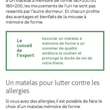
d’un matelas à mémoire de forme 160×200 ou
180×200, les mouvements de l’un ne sont pas
ressentis par l’autre dormeur. Et chacun profite
des avantages et bienfaits de la mousse à
mémoire de forme.
Associer un matelas à
Le
mémoire de forme à un
conseil
sommier de qualité
de
améliore le soutien et
l'expert
prolonge la durée de vie de
votre literie.
Un matelas pour lutter contre les
allergies
Si vous avez des allergies, il est possible de faire le
choix d’un matelas mémoire de forme