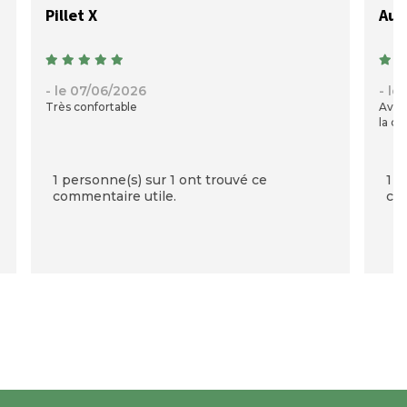
Pillet X
Auré
- le 07/06/2026
- le
Très confortable
Avec
la qu
1 personne(s) sur 1 ont trouvé ce
1 p
commentaire utile.
com