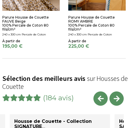
Parure Housse de Couette
Parure Housse de Couette
FAUVE Beige
ROMY AMBRE
100% Percale de Coton 80
100% Percale de Coton 80
fils/cm²
fils/cm²
240 x 300 cm Percale de Coton
240 x 300 cm Percale de Coton
195,00 €
225,00 €
Sélection des meilleurs avis
sur Housses de
Couette
(184 avis)
Housse de Couette - Collection
Hou
SIGNATURE
SAT