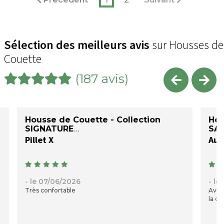
Sélection des meilleurs avis
sur Housses de
Couette
(187 avis)
Housse de Couette - Collection
Hou
SIGNATURE
SAT
Pillet X
Auré
- le 07/06/2026
- le
Très confortable
Avec
la qu