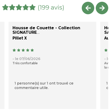
(199 avis)
Housse de Couette - Collection
Hou
SIGNATURE
SAT
Pillet X
Auré
- le 07/06/2026
- le
Très confortable
Avec
la qu
1 personne(s) sur 1 ont trouvé ce
1 p
commentaire utile.
com