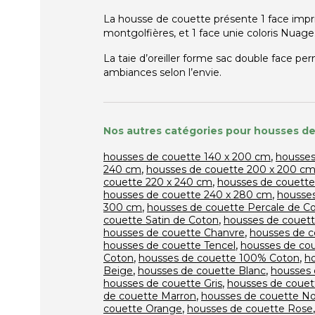
La housse de couette présente
1 face imp
montgolfières, et
1 face unie coloris Nuage
La
taie d’oreiller forme sac double face
perm
ambiances selon l’envie.
Nos autres catégories pour housses de
,
housses de couette 140 x 200 cm
housses
,
240 cm
housses de couette 200 x 200 c
,
couette 220 x 240 cm
housses de couette
,
housses de couette 240 x 280 cm
housses
,
300 cm
housses de couette Percale de C
,
couette Satin de Coton
housses de couett
,
housses de couette Chanvre
housses de c
,
housses de couette Tencel
housses de co
,
,
Coton
housses de couette 100% Coton
h
,
,
Beige
housses de couette Blanc
housses 
,
housses de couette Gris
housses de couet
,
de couette Marron
housses de couette No
,
couette Orange
housses de couette Rose