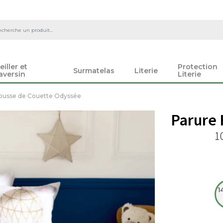
eiller et
Protection
Surmatelas
Literie
aversin
Literie
ousse de Couette Odyssée
Parure
1
1