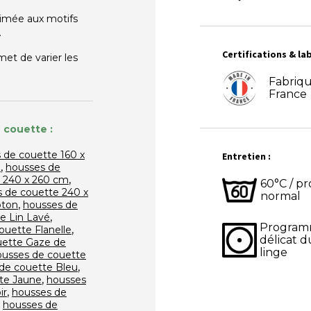
rimée
aux motifs
.
Certifications & lab
et de varier les
Fabriq
France
 couette :
 de couette 160 x
Entretien :
,
m
housses de
,
 240 x 260 cm
60°C / 
 de couette 240 x
normal
,
oton
housses de
,
e Lin Lavé
Progra
,
ouette Flanelle
délicat d
uette Gaze de
linge
ousses de couette
,
de couette Bleu
,
te Jaune
housses
,
ir
housses de
,
housses de