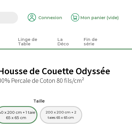
Connexion
Mon panier
(vide)
Linge de
La
Fin de
Table
Déco
série
 Housse de Couette Odyssée
00% Percale de Coton 80 fils/cm²
Taille
40 x 200 cm + 1 taie
200 x 200 cm + 2
65 x 65 cm
taies 65 x 65 cm