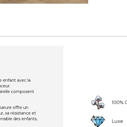
e enfant avec la
uceur.
uarelle composent
100% 
 parure offre un
r, sa résistance et
ensible des enfants,
Luxe