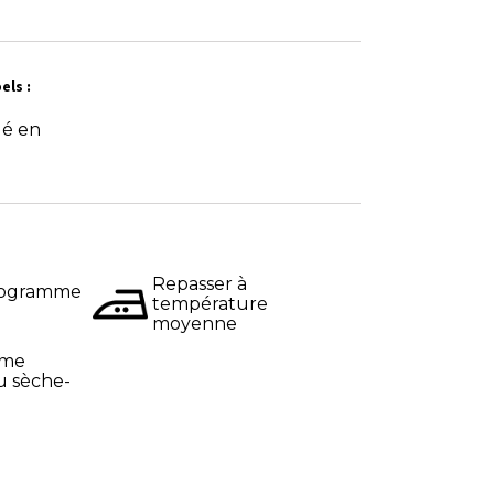
els :
ué en
Repasser à
programme
température
moyenne
mme
u sèche-