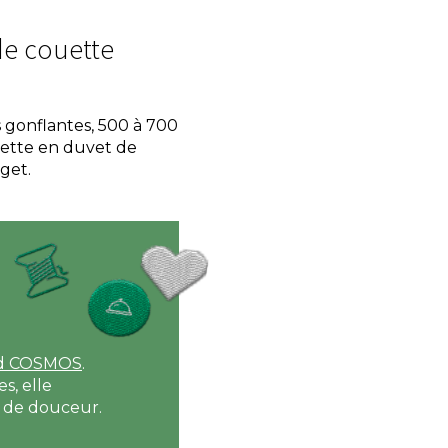
de couette
 gonflantes, 500 à 700
ouette en duvet de
get.
ard COSMOS
.
s, elle
s de douceur.