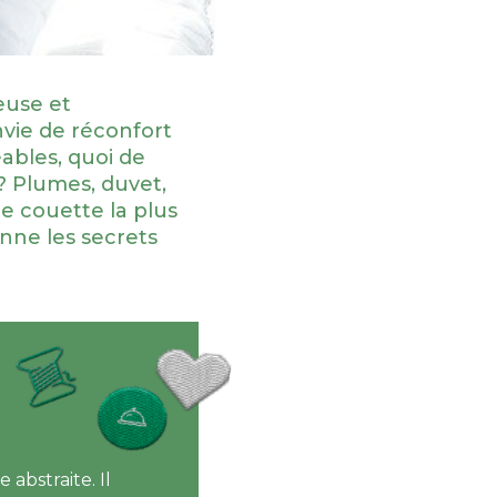
use et
nvie de réconfort
ables, quoi de
? Plumes, duvet,
de couette la plus
nne les secrets
abstraite. Il