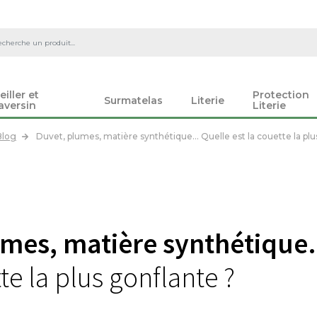
eiller et
Protection
Surmatelas
Literie
aversin
Literie
Blog
Duvet, plumes, matière synthétique… Quelle est la couette la plu
umes, matière synthétiqu
tte la plus gonflante ?