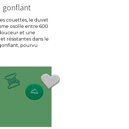
u gonflant
les couettes, le duvet
ume oscille entre 600
 douceur et une
t résistantes dans le
gonflant, pourvu