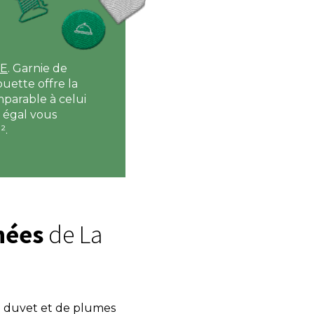
IE
. Garnie de
ouette offre la
parable à celui
 égal vous
².
nées
de La
 duvet et de plumes