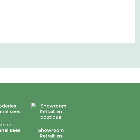
deries
nalisées
Showroom
Retrait en