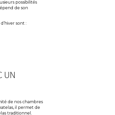
sieurs possibilités
 dépend de son
’hiver sont :
C UN
timité de nos chambres
atelas, il permet de
as traditionnel.