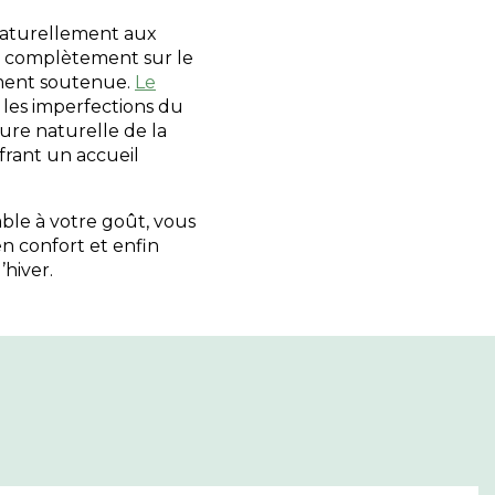
naturellement aux
s complètement sur le
ement soutenue.
Le
 les imperfections du
bure naturelle de la
frant un accueil
able à votre goût, vous
n confort et enfin
’hiver.