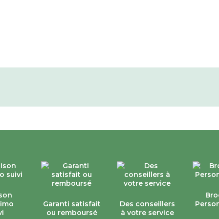
ison
Bro
simo
Garanti satisfait
Des conseillers
Person
vi
ou remboursé
à votre service