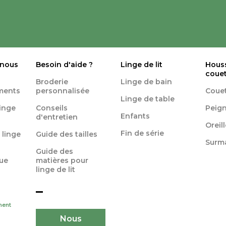
 nous
Besoin d'aide ?
Linge de lit
Hous
coue
Broderie
Linge de bain
ments
personnalisée
Coue
Linge de table
linge
Conseils
Peign
Enfants
d'entretien
Oreil
Fin de série
 linge
Guide des tailles
Surm
Guide des
ue
matières pour
linge de lit
ment
Nous