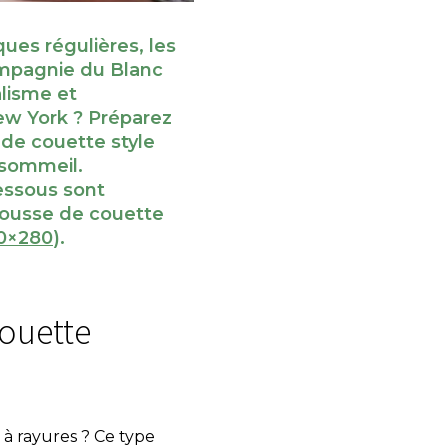
ques régulières, les
mpagnie du Blanc
alisme et
ew York ? Préparez
 de couette style
 sommeil.
essous sont
housse de couette
0×280
).
ouette
à rayures ? Ce type