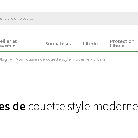
eiller et
Protection
Surmatelas
Literie
aversin
Literie
Blog
Nos housses de couette style moderne – urbain
es de
couette style moderne