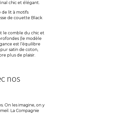
nal chic et élégant.
de lit à motifs
usse de couette Black
t le comble du chic et
 profondes (le modèle
gance est l’équilibre
 pur satin de coton,
e plus de plaisir.
c nos
 On les imagine, on y
mmeil. La Compagnie