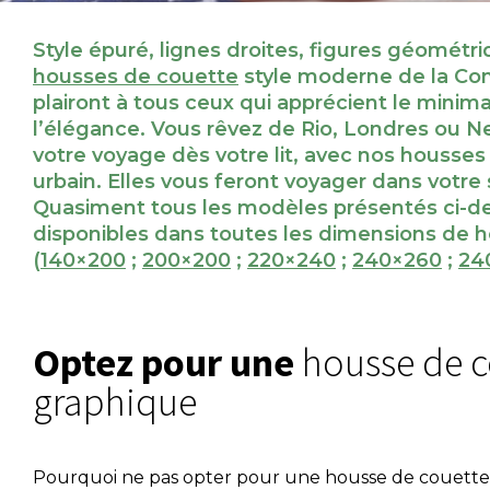
Style épuré, lignes droites, figures géométri
housses de couette
style moderne de la Co
plairont à tous ceux qui apprécient le minim
l’élégance. Vous rêvez de Rio, Londres ou N
votre voyage dès votre lit, avec nos housses
urbain. Elles vous feront voyager dans votre
Quasiment tous les modèles présentés ci-d
disponibles dans toutes les dimensions de 
(
140×200
;
200×200
;
220×240
;
240×260
;
24
Optez pour une
housse de c
graphique
Pourquoi ne pas opter pour
une housse de couette 