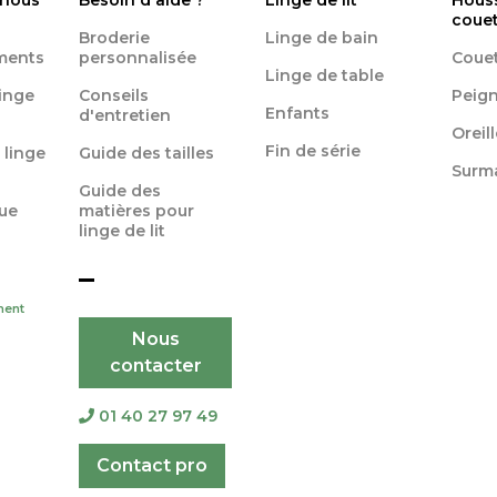
 nous
Besoin d'aide ?
Linge de lit
Hous
coue
Broderie
Linge de bain
ments
personnalisée
Coue
Linge de table
linge
Conseils
Peign
Enfants
d'entretien
Oreil
Fin de série
 linge
Guide des tailles
Surm
Guide des
ue
matières pour
linge de lit
ment
Nous
contacter
01 40 27 97 49
Contact pro