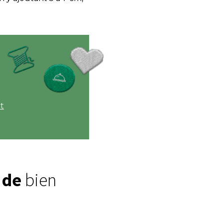
it
 de
bien