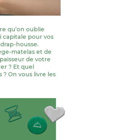
ure qu’on oublie
 capitale pour vos
u drap-housse.
ège-matelas et de
épaisseur de votre
r ? Et quel
 ? On vous livre les