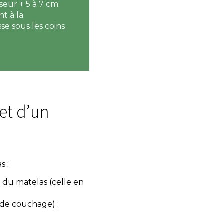
eur + 5 à 7 cm.
t à la
se sous les coins
t d’un
s :
e du matelas (celle en
 de couchage) ;