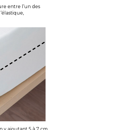
re entre l’un des
’élastique,
 y ajoutant 5 à 7 cm,