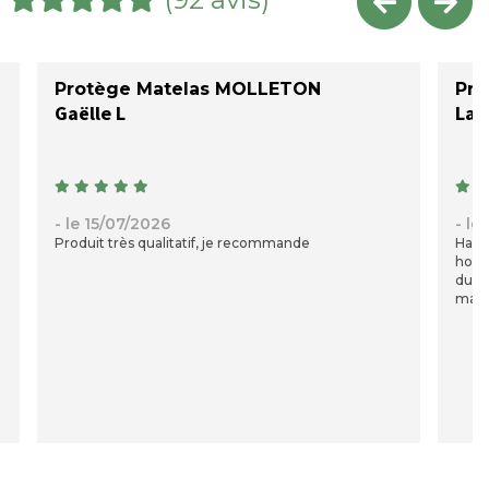
Protège Matelas MOLLETON
Pro
Gaëlle L
Lae
- le 15/07/2026
- le
Produit très qualitatif, je recommande
Halle
hous
s
du fi
maint
franç
quel
toujo
en ta
reco
cela 
pas c