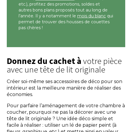
etc.), profitez des promotions, soldes et
autres bons plans proposés tout au long de
l’année. Il y a notamment le
mois du blanc
qui
permet de trouver des housses de couettes
pas chères !
Donnez du cachet à
votre pièce
avec une tête de lit originale
Créer soi-même ses accessoires de déco pour son
intérieur est la meilleure manière de réaliser des
économies.
Pour parfaire l’aménagement de votre chambre à
coucher, pourquoi ne pas la décorer avec une
tête de lit originale ? Une idée déco simple et
facile à réaliser : utiliser un lé de papier peint (à
fleurs, graphique, etc.) et mettre ainsi en valeur