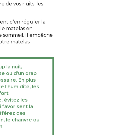
re de vos nuits, les
ent d’en réguler la
 le matelas en
e sommeil. Il empêche
otre matelas.
p la nuit,
sse ou d’un drap
ssaire. En plus
e l’humidité, les
fort
 évitez les
 favorisent la
référez des
in, le chanvre ou
n.