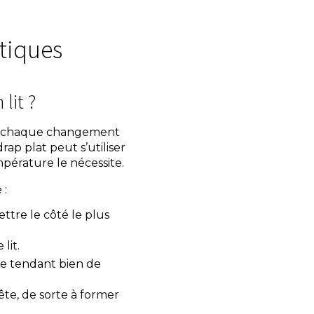
atiques
lit ?
e à chaque changement
 drap plat peut s’utiliser
pérature le nécessite.
 :
ettre le côté le plus
lit.
 le tendant bien de
ête, de sorte à former