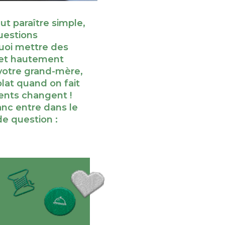
ut paraître simple,
uestions
uoi mettre des
ujet hautement
votre grand-mère,
plat quand on fait
ments changent !
nc entre dans le
de question :