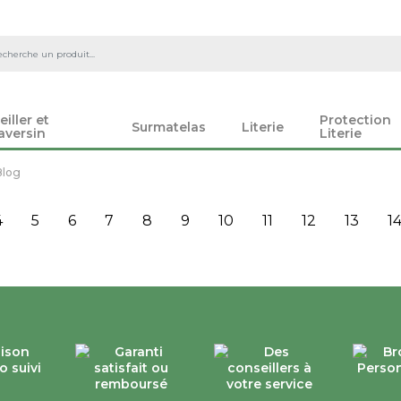
eiller et
Protection
Surmatelas
Literie
aversin
Literie
Blog
4
5
6
7
8
9
10
11
12
13
1