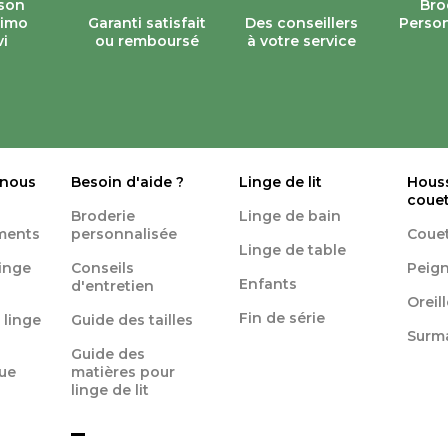
ison
Bro
simo
Garanti satisfait
Des conseillers
Person
vi
ou remboursé
à votre service
 nous
Besoin d'aide ?
Linge de lit
Hous
coue
Broderie
Linge de bain
ments
personnalisée
Coue
Linge de table
linge
Conseils
Peign
Enfants
d'entretien
Oreil
Fin de série
 linge
Guide des tailles
Surm
Guide des
ue
matières pour
linge de lit