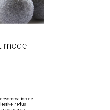
et mode
e consommation de
essive ? Plus
essive maison