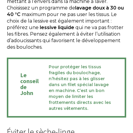
mettant à l’envers dans la machine à laver.
Choisissez un programme de
lavage doux à 30 ou
40 °C
maximum pour ne pas user les tissus. Le
choix de la lessive est également important :
préférez une
lessive liquide
qui ne va pas frotter
les fibres. Pensez également à éviter l’utilisation
d’adoucissants qui favorisent le développement
des bouloches.
Pour protéger les tissus
fragiles du boulochage,
Le
n’hésitez pas à les glisser
conseil
dans un
filet spécial lavage
de
en machine. C’est un bon
John
moyen de limiter les
frottements directs avec les
autres vêtements.
Éviter le sèche-linge