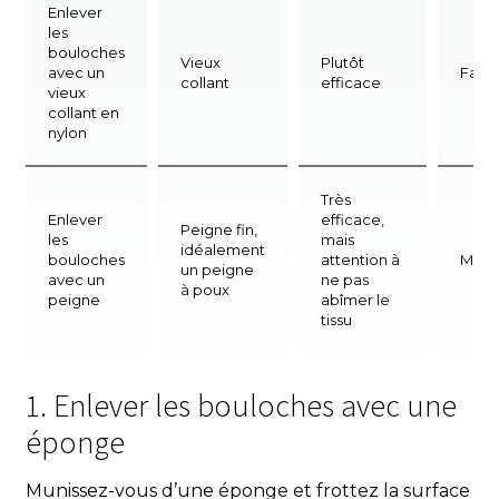
Enlever
les
bouloches
Vieux
Plutôt
avec un
Facil
collant
efficace
vieux
collant en
nylon
Très
Enlever
efficace,
Peigne fin,
les
mais
idéalement
bouloches
attention à
Moy
un peigne
avec un
ne pas
à poux
peigne
abîmer le
tissu
1. Enlever les bouloches avec une
éponge
Munissez-vous d’une éponge et frottez la surface