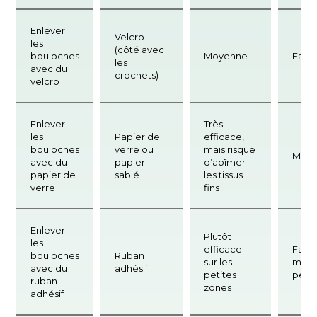
Enlever
Velcro
les
(côté avec
bouloches
Moyenne
Facil
les
avec du
crochets)
velcro
Enlever
Très
les
Papier de
efficace,
bouloches
verre ou
mais risque
Moy
avec du
papier
d’abîmer
papier de
sablé
les tissus
verre
fins
Enlever
Plutôt
les
efficace
Facil
bouloches
Ruban
sur les
mais 
avec du
adhésif
petites
peu 
ruban
zones
adhésif