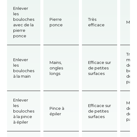
Enlever
les
bouloches
Pierre
Très
Moy
avec de la
ponce
efficace
pierre
ponce
Très 
Enlever
mais
Mains,
Efficace sur
les
dem
ongles
de petites
bouloches
beau
longs
surfaces
à la main
de
pati
Enlever
Moye
les
Efficace sur
Pince à
dem
bouloches
de petites
épiler
de la
à la pince
surfaces
pati
à épiler