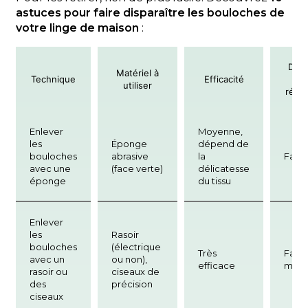
astuces pour faire disparaître les bouloches de
votre linge de maison
:
Diffi
Matériel à
Technique
Efficacité
d
utiliser
réali
Enlever
Moyenne,
les
Éponge
dépend de
bouloches
abrasive
la
Facil
avec une
(face verte)
délicatesse
éponge
du tissu
Enlever
les
Rasoir
bouloches
(électrique
Très
Facil
avec un
ou non),
efficace
moy
rasoir ou
ciseaux de
des
précision
ciseaux