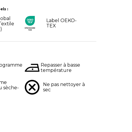
els :
obal
Label OEKO-
extile
TEX
)
programme
Repasser à basse
température
mme
Ne pas nettoyer à
u sèche-
sec