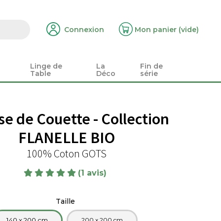
Connexion
Mon panier
(vide)
Linge de
La
Fin de
Table
Déco
série
e de Couette - Collection
FLANELLE BIO
100% Coton GOTS
(1 avis)
Taille
140 x 200 cm
200 x 200 cm