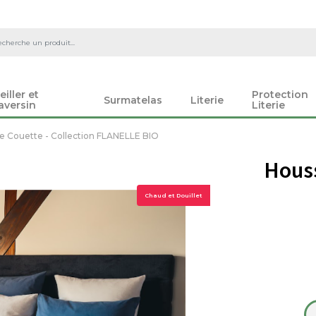
eiller et
Protection
Surmatelas
Literie
aversin
Literie
e Couette - Collection FLANELLE BIO
Houss
Chaud et Douillet