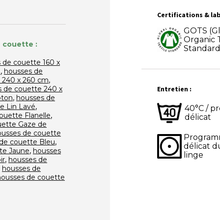
Certifications & lab
GOTS (Gl
Organic T
 couette :
Standard
 de couette 160 x
,
m
housses de
,
 240 x 260 cm
Entretien :
 de couette 240 x
,
oton
housses de
,
e Lin Lavé
40°C / 
,
ouette Flanelle
délicat
uette Gaze de
ousses de couette
Progra
,
de couette Bleu
délicat d
,
te Jaune
housses
linge
,
ir
housses de
,
housses de
housses de couette