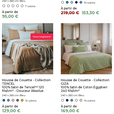
240 x 260 cm Bleu
10 coloris
7 coloris
219,00 €
153,30 €
95,00 €
"Soie Végétale"
Housse de Couette - Collection
Housse de Couette - Collection
TENCEL
GIZA
100% Satin de Tencel™ 120
100% Satin de Coton Égyptien
fils/cm² - Douceur Absolue
240 fils/cm²
240 x 260 cm Bleu
240 x 260 cm Bleu
12 coloris
14 coloris
129,00 €
169,00 €