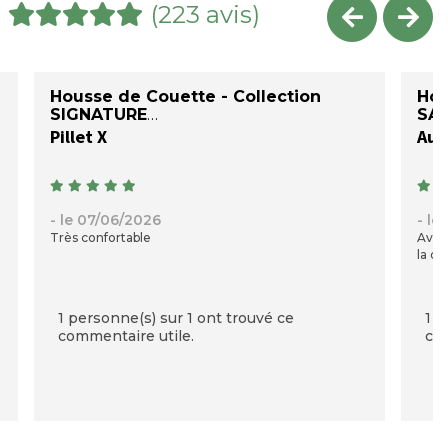
(223 avis)
Housse de Couette - Collection
Hou
SIGNATURE
SAT
Pillet X
Auré
- le 07/06/2026
- le
Très confortable
Avec
la qu
1 personne(s) sur 1 ont trouvé ce
1 p
commentaire utile.
com