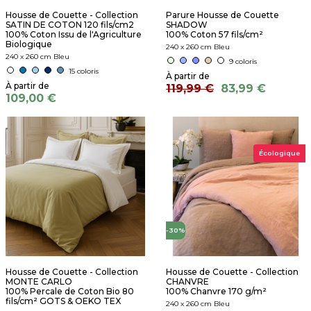
Housse de Couette - Collection
Parure Housse de Couette
SATIN DE COTON 120 fils/cm2
SHADOW
100% Coton Issu de l'Agriculture
100% Coton 57 fils/cm²
Biologique
240 x 260 cm Bleu
240 x 260 cm Bleu
9 coloris
15 coloris
119,99 €
83,99 €
109,00 €
Écologique
-30%
Housse de Couette - Collection
Housse de Couette - Collection
MONTE CARLO
CHANVRE
100% Percale de Coton Bio 80
100% Chanvre 170 g/m²
fils/cm² GOTS & OEKO TEX
240 x 260 cm Bleu