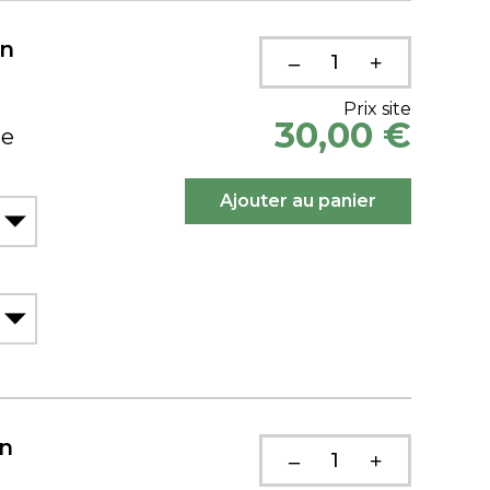
on
Prix site
30,00 €
ue
on