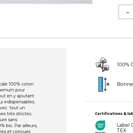
100% 
ercale 100% coton
Bonne
maximum pour
out en y ajoutant
i indispensables.
avec tout un
Certifications & lab
s très strictes
ure sans
Label
% bio. Par ailleurs,
TEX
sées et conçues