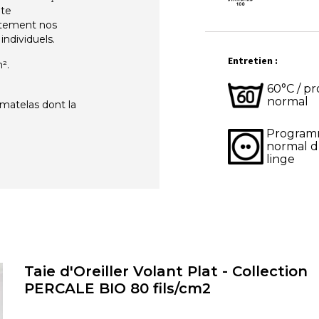
nte
ètement nos
ndividuels.
Entretien :
².
60°C / 
normal
matelas dont la
Progra
normal d
linge
Taie d'Oreiller Volant Plat - Collection
PERCALE BIO 80 fils/cm2