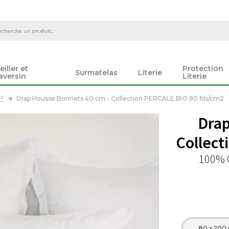
eiller et
Protection
Surmatelas
Literie
aversin
Literie
m²
Drap Housse Bonnets 40 cm - Collection PERCALE BIO 80 fils/cm2
Drap
Collect
100% C
80 x 200