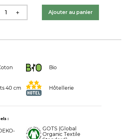
Coton
Bio
ts 40 cm
Hôtellerie
els :
GOTS (Global
 OEKO-
Organic Textile