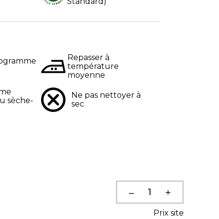
Standard)
Repasser à
programme
température
moyenne
mme
Ne pas nettoyer à
u sèche-
sec
Prix site