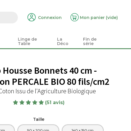
Connexion
Mon panier
(vide)
Linge de
La
Fin de
Table
Déco
série
 Housse Bonnets 40 cm -
ion PERCALE BIO 80 fils/cm2
oton Issu de l'Agriculture Biologique
(51 avis)
Taille
 cm
90 x 200 cm
140 x 190 cm