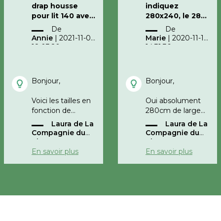
drap housse
indiquez
pour lit 140 avec
280x240, le 280
bonnets de 40
correspond-il à
De
De
cm
la largueur de la
Annie
|
2021-11-03
Marie
|
2020-11-16
housse?
18:03:20
14:31:36
Merci pour votre
réponse
Bonjour,
Bonjour,
Voici les tailles en
Oui absolument
fonction de
280cm de large
l'épaisseur:
et 240cm de
Laura de La
Laura de La
longueur.
Compagnie du
Compagnie du
Jusqu'à 25cm de
Blanc
Blanc
hauteur: bonnet
Cordialement,
En savoir plus
En savoir plus
30cm
La Compagnie du
Entre 26 et 35cm:
Blanc
bonnet. 40cm
A partir de 36cm :
bonnet de 50cm
Bonne journée,