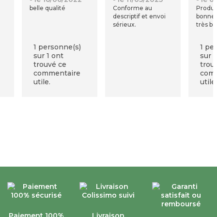
belle qualité
Conforme au
Produi
descriptif et envoi
bonne q
sérieux.
très be
1 personne(s)
1 pe
sur 1 ont
sur 1
trouvé ce
trou
commentaire
com
utile.
utile
Paiement 100%
Livraison