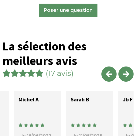
Cordialement,
Poser une question
La Compagnie du
Blanc
La sélection des
meilleurs avis
(17 avis)
Michel A
Sarah B
Jb F
- le 16/06/2022
- le 11/05/2025
- le 