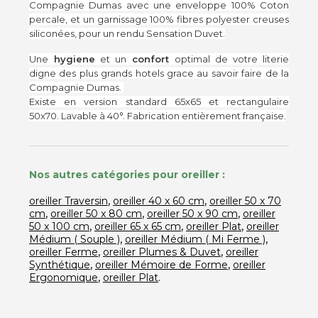
Compagnie Dumas avec une enveloppe 100% Coton
percale, et un garnissage 100% fibres polyester creuses
siliconées, pour un rendu Sensation Duvet.
Une
hygiene
et un
confort
optimal de votre literie
digne des plus grands hotels grace au savoir faire de la
Compagnie Dumas.
Existe en version standard 65x65 et rectangulaire
50x70.
Lavable à 40°. Fabrication entièrement française.
Nos autres catégories pour oreiller :
,
,
oreiller Traversin
oreiller 40 x 60 cm
oreiller 50 x 70
,
,
,
cm
oreiller 50 x 80 cm
oreiller 50 x 90 cm
oreiller
,
,
,
50 x 100 cm
oreiller 65 x 65 cm
oreiller Plat
oreiller
,
,
Médium ( Souple )
oreiller Médium ( Mi Ferme )
,
,
oreiller Ferme
oreiller Plumes & Duvet
oreiller
,
,
Synthétique
oreiller Mémoire de Forme
oreiller
,
.
Ergonomique
oreiller Plat