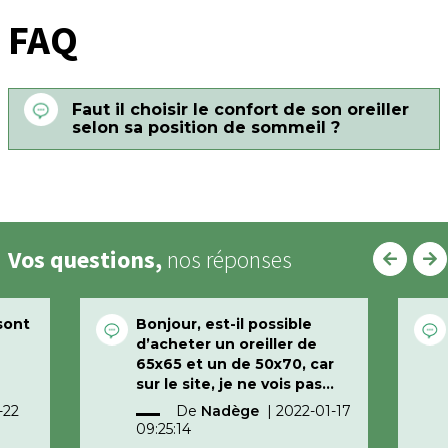
FAQ
Faut il choisir le confort de son oreiller
selon sa position de sommeil ?
Vos questions,
nos réponses
 sont
Bonjour, est-il possible
d’acheter un oreiller de
65x65 et un de 50x70, car
sur le site, je ne vois pas
comment passer la
-22
De
Nadège
|
2022-01-17
commande.
09:25:14
Bien cordialement