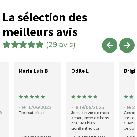
La sélection des
meilleurs avis
(29 avis)
Maria Luis B
Odile L
- le 16/06/2022
- le 19/09/2025
- le 
é
Très satisfaite!
Je suis ravie de mon
Ces ore
achat, enfin de bons
très c
oreillers bien
C'est 
gonflant et qui
ce que
reste en forme le
depuis