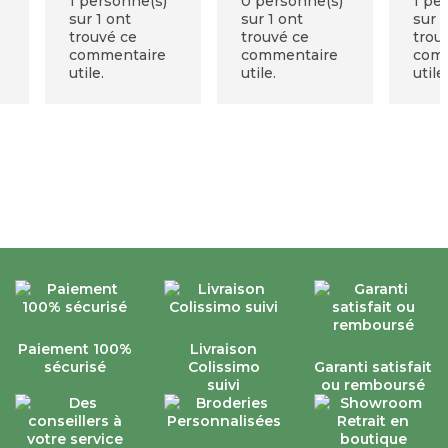
1 personne(s)
0 personne(s)
1 pe
matin au levé. Je
sur 1 ont
sur 1 ont
sur 1
recommande ce
trouvé ce
trouvé ce
trou
site.
commentaire
commentaire
com
utile.
utile.
utile
Paiement 100%
Livraison
sécurisé
Colissimo
Garanti satisfait
suivi
ou remboursé