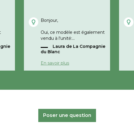
Bonjour,
t
Oui, ce modèle est également
vendu à l'unité:
agnie
Laura de La Compagnie
https://www.lacompagniedublanc.com/oreille
du Blanc
oreiller-confort-absolu.html
En savoir plus
Cordialement,
La Compagnie du Blanc
Poser une question