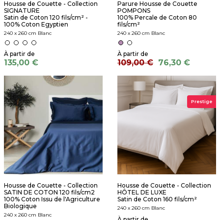
Housse de Couette - Collection
Parure Housse de Couette
SIGNATURE
POMPONS
Satin de Coton 120 fils/cm² -
100% Percale de Coton 80
100% Coton Egyptien
fils/cm²
240 x 260 cm Blanc
240 x 260 cm Blanc
135,00 €
109,00 €
76,30 €
Prestige
Housse de Couette - Collection
Housse de Couette - Collection
SATIN DE COTON 120 fils/cm2
HÔTEL DE LUXE
100% Coton Issu de l'Agriculture
Satin de Coton 160 fils/cm²
Biologique
240 x 260 cm Blanc
240 x 260 cm Blanc