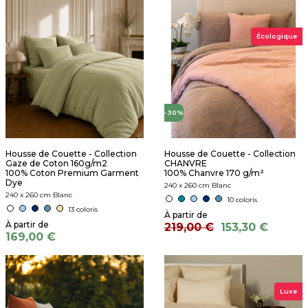
Écologique
-30%
Housse de Couette - Collection
Housse de Couette - Collection
Gaze de Coton 160g/m2
CHANVRE
100% Coton Premium Garment
100% Chanvre 170 g/m²
Dye
240 x 260 cm Blanc
240 x 260 cm Blanc
10 coloris
13 coloris
219,00 €
153,30 €
169,00 €
Luxe