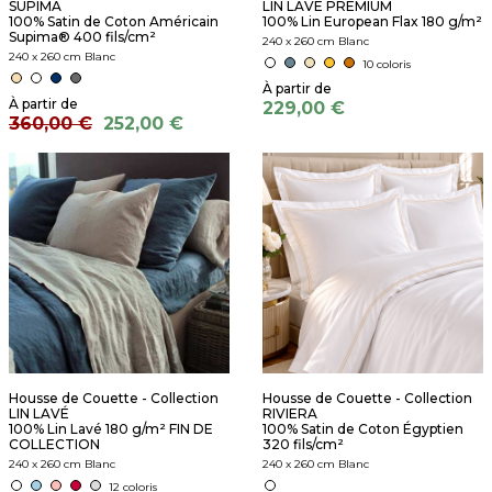
SUPIMA
LIN LAVÉ PREMIUM
100% Satin de Coton Américain
100% Lin European Flax 180 g/m²
Supima® 400 fils/cm²
240 x 260 cm Blanc
240 x 260 cm Blanc
10 coloris
229,00 €
360,00 €
252,00 €
Housse de Couette - Collection
Housse de Couette - Collection
LIN LAVÉ
RIVIERA
100% Lin Lavé 180 g/m² FIN DE
100% Satin de Coton Égyptien
COLLECTION
320 fils/cm²
240 x 260 cm Blanc
240 x 260 cm Blanc
12 coloris