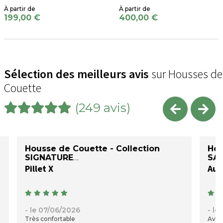
199,00 €
400,00 €
Sélection des meilleurs avis
sur Housses de
Couette
(249 avis)
Housse de Couette - Collection
Hou
SIGNATURE
SAT
Pillet X
Auré
- le 07/06/2026
- le
Très confortable
Avec