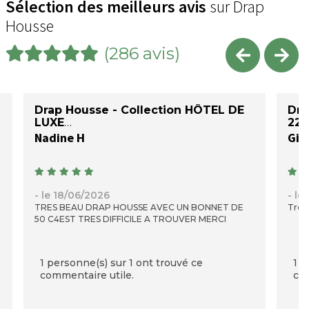
Sélection des meilleurs avis
sur Drap
Housse
(286 avis)
Drap Housse - Collection HÔTEL DE
Dra
LUXE
220
Nadine H
Gill
- le 18/06/2026
- le
TRES BEAU DRAP HOUSSE AVEC UN BONNET DE
Très
50 C4EST TRES DIFFICILE A TROUVER MERCI
1 personne(s) sur 1 ont trouvé ce
1 p
commentaire utile.
com