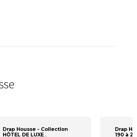
sse
Drap Housse - Collection
Drap Ho
HÔTEL DE LUXE
190 à 2