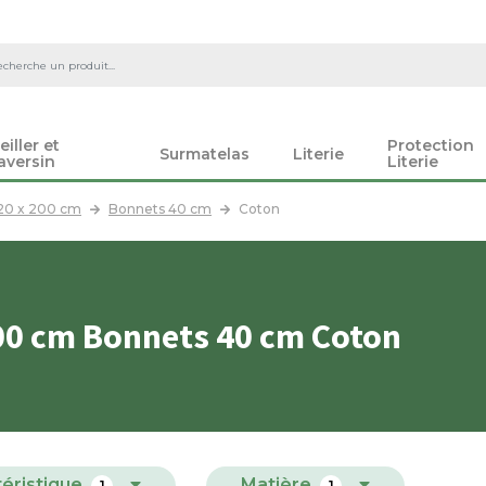
eiller et
Protection
Surmatelas
Literie
aversin
Literie
20 x 200 cm
Bonnets 40 cm
Coton
00 cm Bonnets 40 cm Coton
éristique
Matière
1
1