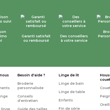
ison
Bro
simo
Garanti satisfait
Des conseillers
Person
vi
ou remboursé
à votre service
 nous
Besoin d'aide ?
Linge de lit
Hous
coue
Broderie
Linge de bain
ments
personnalisée
Coue
Linge de table
linge
Conseils
Peign
Enfants
d'entretien
Oreil
Fin de série
 linge
Guide des tailles