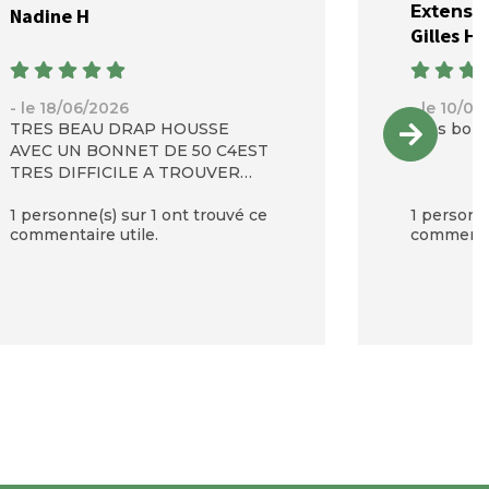
Extensib
Nadine H
Gilles H
- le 18/06/2026
- le 10/0
TRES BEAU DRAP HOUSSE
Très bonn
AVEC UN BONNET DE 50 C4EST
TRES DIFFICILE A TROUVER
MERCI
1 personne(s) sur 1 ont trouvé ce
1 personne
commentaire utile.
commentai