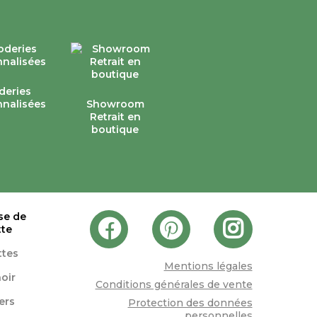
deries
nalisées
Showroom
Retrait en
boutique
se de
tte
ttes
Mentions légales
oir
Conditions générales de vente
lers
Protection des données
personnelles