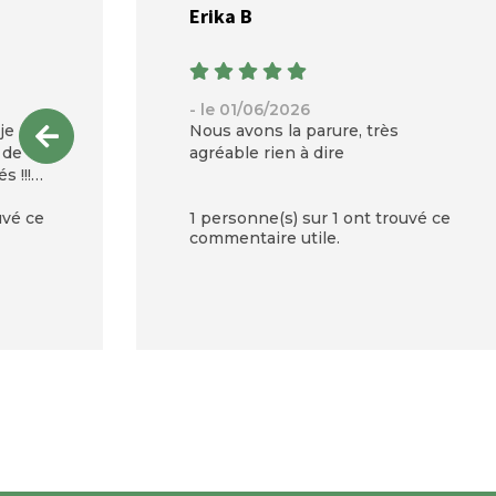
Erika B
- le 01/06/2026
je
Nous avons la parure, très
 de
agréable rien à dire
s !!!
ur des
uvé ce
1 personne(s) sur 1 ont trouvé ce
és !
commentaire utile.