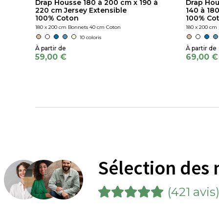
Drap Housse 180 à 200 cm x 190 à
Drap Hou
220 cm Jersey Extensible
140 à 180 
100% Coton
100% Co
180 x 200 cm Bonnets 40 cm Coton
180 x 200 cm
10 coloris
59,00 €
69,00 €
Sélection des 
(421 avis