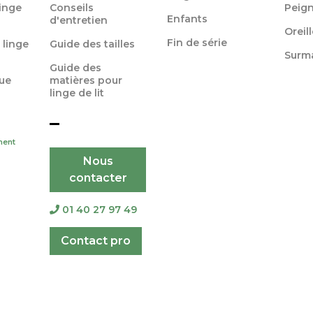
linge
Conseils
Peign
Enfants
d'entretien
Oreil
Fin de série
 linge
Guide des tailles
Surm
Guide des
ue
matières pour
linge de lit
ment
Nous
contacter
01 40 27 97 49
Contact pro