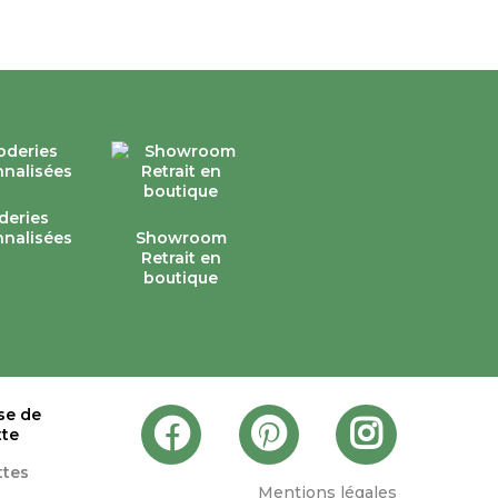
deries
nalisées
Showroom
Retrait en
boutique
se de
tte
ttes
Mentions légales