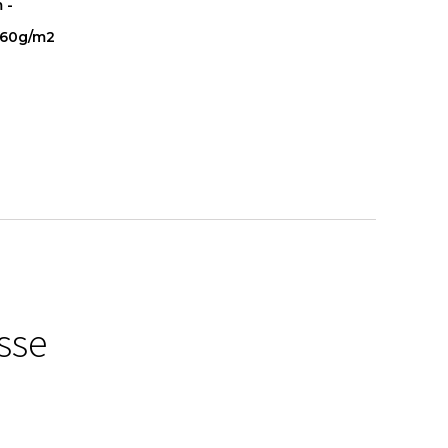
 -
160g/m2
sse