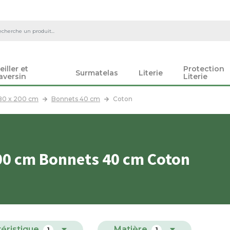
eiller et
Protection
Surmatelas
Literie
aversin
Literie
80 x 200 cm
Bonnets 40 cm
Coton
00 cm Bonnets 40 cm Coton
éristique
Matière
1
1