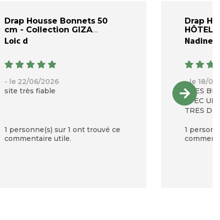
Drap Housse Bonnets 50
Drap Hou
cm - Collection GIZA
HÔTEL D
Loic d
Nadine 
- le 22/06/2026
- le 18/0
site très fiable
TRES BE
AVEC UN
TRES DIF
MERCI
1 personne(s) sur 1 ont trouvé ce
1 personne
commentaire utile.
commentai