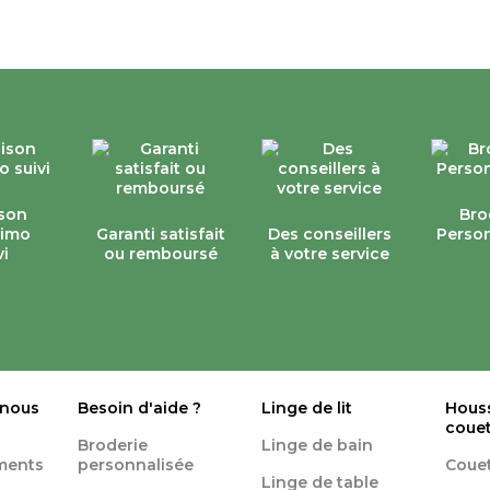
ison
Bro
simo
Garanti satisfait
Des conseillers
Person
vi
ou remboursé
à votre service
 nous
Besoin d'aide ?
Linge de lit
Hous
coue
Broderie
Linge de bain
ments
personnalisée
Coue
Linge de table