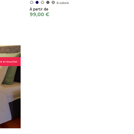
6 coloris
99,00 €
 et Douillet