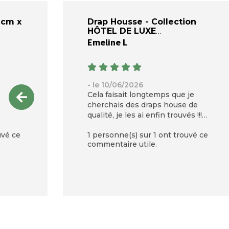
 cm x
Drap Housse - Collection
HÔTEL DE LUXE
Emeline L
- le 10/06/2026
Cela faisait longtemps que je
cherchais des draps house de
qualité, je les ai enfin trouvés !!!
Je retiens cette marque pour des
uvé ce
1 personne(s) sur 1 ont trouvé ce
achats futurs les yeux fermés !
commentaire utile.