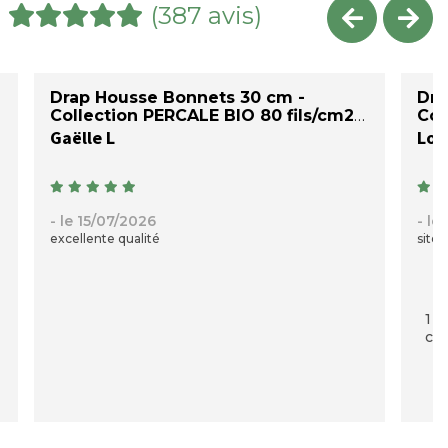
(387 avis)
Drap Housse Bonnets 30 cm -
Dra
Collection PERCALE BIO 80 fils/cm2
Col
Gaëlle L
Loi
- le 15/07/2026
- le
excellente qualité
site 
1 p
com