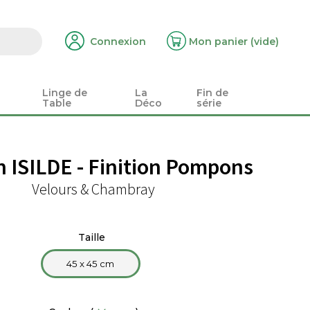
Connexion
Mon panier
(vide)
Linge de
La
Fin de
Table
Déco
série
n ISILDE - Finition Pompons
Velours & Chambray
Taille
45 x 45 cm