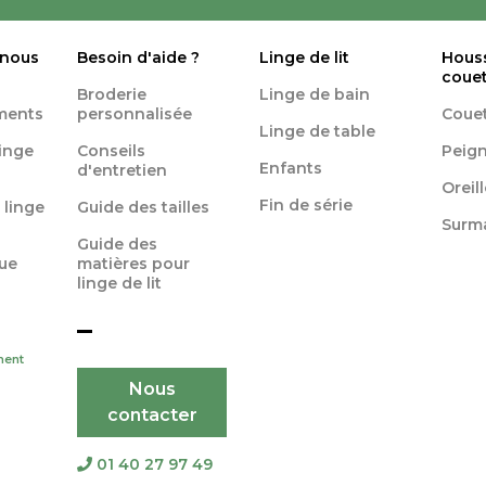
 nous
Besoin d'aide ?
Linge de lit
Hous
coue
Broderie
Linge de bain
ments
personnalisée
Coue
Linge de table
linge
Conseils
Peign
Enfants
d'entretien
Oreil
Fin de série
 linge
Guide des tailles
Surm
Guide des
ue
matières pour
linge de lit
ment
Nous
contacter
01 40 27 97 49