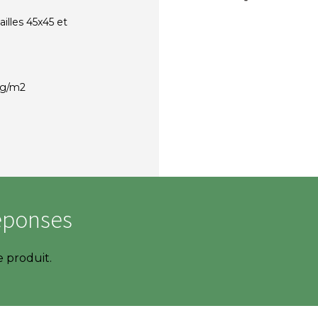
ailles 45x45 et
5g/m2
éponses
e produit.