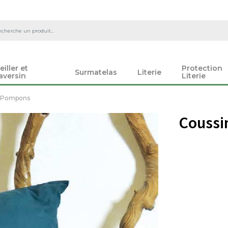
eiller et
Protection
Surmatelas
Literie
aversin
Literie
on Pompons
Coussi