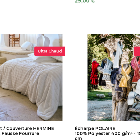
29,00 €
Ultra Chaud
I
it / Couverture HERMINE
Écharpe POLAIRE
& Fausse Fourrure
100% Polyester 400 g/m² - 1
cm