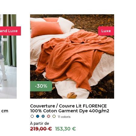
and Luxe
Luxe
-30%
Couverture / Couvre Lit FLORENCE
0 cm
100% Coton Garment Dye 400g/m2
11 coloris
219,00 €
153,30 €