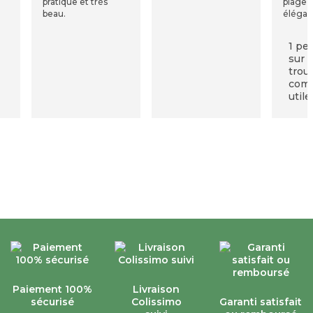
pratique et très
plage e
beau.
élégan
1 pe
sur 1
trou
com
utile
Paiement 100%
Livraison
sécurisé
Colissimo
Garanti satisfait