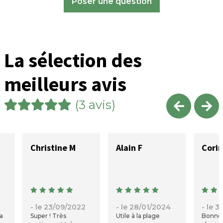
Poser une question
La sélection des
meilleurs avis
(3 avis)
Christine M
Alain F
Corin
- le 23/09/2022
- le 28/01/2024
- le 
la
Super ! Très
Utile à la plage
Bonne t