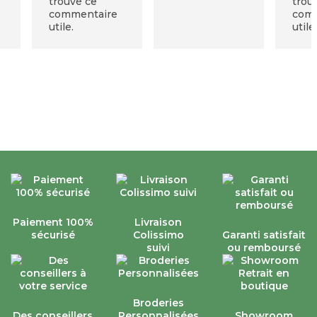
trouvé ce
trou
commentaire
com
utile.
utile
Paiement 100%
Livraison
sécurisé
Colissimo
Garanti satisfait
suivi
ou remboursé
Broderies
Des conseillers
Personnalisées
Showroom