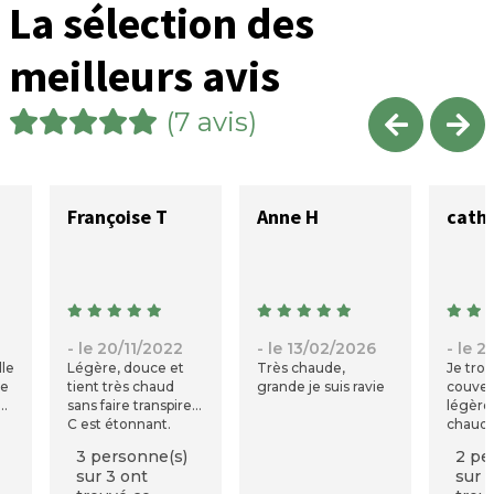
La sélection des
meilleurs avis
(7 avis)
Françoise T
Anne H
cathy
- le 20/11/2022
- le 13/02/2026
- le 
lle
Légère, douce et
Très chaude,
Je tro
re
tient très chaud
grande je suis ravie
couver
sans faire transpirer.
légère 
C est étonnant.
chaude
Un cocktail de bien
3 personne(s)
2 pe
être.
sur 3 ont
sur 