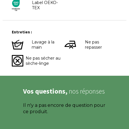
Label OEKO-
TEX
Entretien :
Lavage à la
Ne pas
main
repasser
Ne pas sécher au
sèche-linge
Vos questions,
nos réponses
Il n'y a pas encore de question pour
ce produit.