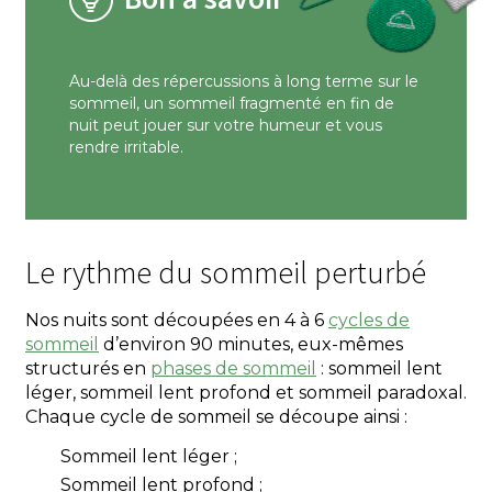
Au-delà des répercussions à long terme sur le
sommeil, un sommeil fragmenté en fin de
nuit peut jouer sur votre humeur et vous
rendre irritable.
Le rythme du sommeil perturbé
Nos nuits sont découpées en 4 à 6
cycles de
sommeil
d’environ 90 minutes, eux-mêmes
structurés en
phases de sommeil
: sommeil lent
léger, sommeil lent profond et sommeil paradoxal.
Chaque cycle de sommeil se découpe ainsi :
Sommeil lent léger ;
Sommeil lent profond ;