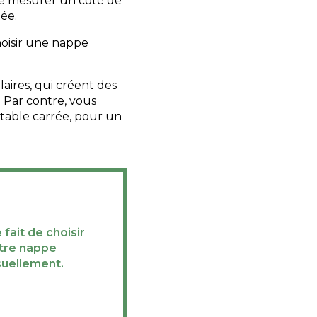
t de mesurer un côté de
tée.
hoisir une nappe
aires, qui créent des
 Par contre, vous
 table carrée, pour un
e fait de choisir
otre nappe
suellement.