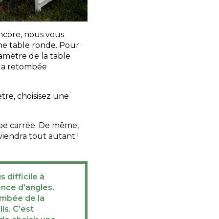
ncore, nous vous
e table ronde. Pour
amètre de la table
s la retombée
re, choisisez une
pe carrée. De même,
iendra tout autant !
 difficile à
ence d’angles.
tombée de la
is. C’est