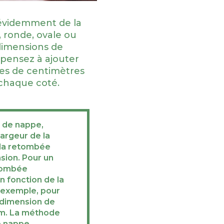
videmment de la
, ronde, ovale ou
dimensions de
 pensez à ajouter
nes de centimètres
chaque coté.
e de nappe,
largeur de la
 la retombée
ion. Pour un
etombée
 fonction de la
r exemple, pour
a dimension de
 m. La méthode
e
nappe