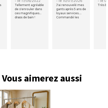
2
- le 17/06/2022
- le 10/07/2026
- le 
s
Tellement agréable
J'ai renouvelé mes
Très be
de s'enrouler dans
gants après 5 ans de
ces magnifiques
loyaux services.
draps de bain !
Commandé les
Coton qualitatif ! A
mêmes car très très
voir sur le long
bonne qualité
terme.
Vous aimerez aussi