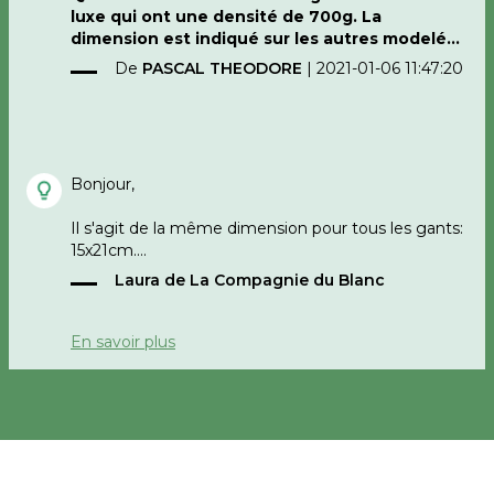
luxe qui ont une densité de 700g. La
dimension est indiqué sur les autres modelés
mais pas sur celui-ci
De
PASCAL THEODORE
|
2021-01-06 11:47:20
Merci de votre réponse rapide
Bonjour,
Il s'agit de la même dimension pour tous les gants:
15x21cm.
Laura de La Compagnie du Blanc
Cordialement,
La Compagnie du Blanc
En savoir plus