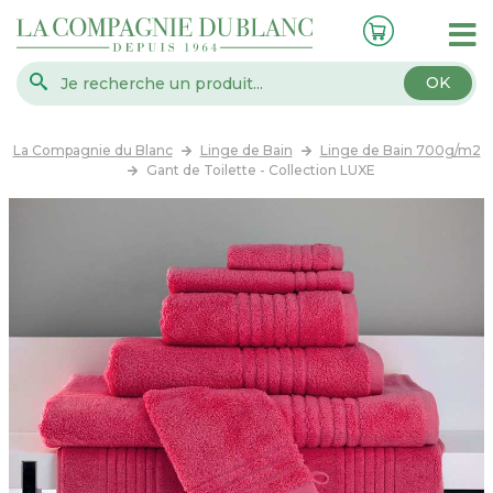
OK
La Compagnie du Blanc
Linge de Bain
Linge de Bain 700g/m2
Gant de Toilette - Collection LUXE