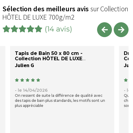
Sélection des meilleurs avis
sur Collection
HÔTEL DE LUXE 700g/m2
(14 avis)
Tapis de Bain 50 x 80 cm -
Dra
Collection HÔTEL DE LUXE
Col
Julien G
Jul
- le 14/04/2026
- le
On ressent de suite la différence de qualité avec
Quali
des tapis de bain plus standards, les motifs sont un
chang
plus appréciable
sorti