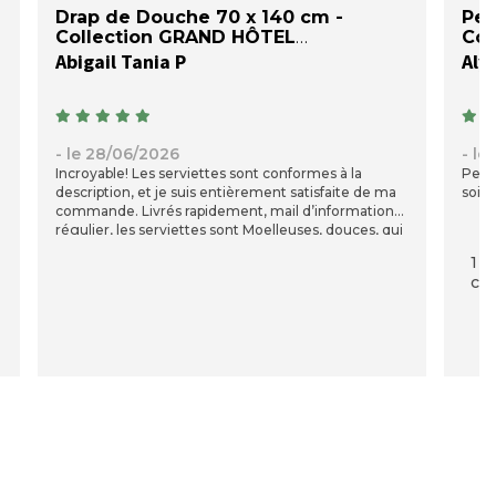
Drap de Douche 70 x 140 cm -
Pei
Collection GRAND HÔTEL
Col
Abigail Tania P
Aly
- le 28/06/2026
- le
Incroyable! Les serviettes sont conformes à la
Peig
description, et je suis entièrement satisfaite de ma
soig
commande. Livrés rapidement, mail d’information
régulier, les serviettes sont Moelleuses, douces, qui
n’irritent pas, très absorbantes, d’une qualité coton
1 p
remarquable ! La qualité a un prix! Merci la
com
compagnie du Blanc