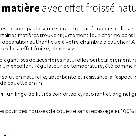
e matière
avec effet froissé natu
les ne sont pas la seule solution pour équiper son lit san
ertaines matières trouvent justement leur charme dans le
ne décoration authentique à votre chambre à coucher ! Ain
elle à effet froissé, choisissez :
 élégant, ses douces fibres naturelles particulièrement r
re un excellent régulateur de température, été comme h
 solution naturelle, absorbante et résistante, à l’aspect 
de couette en lin.
on
: un linge de lit très confortable, respirant et original g
tes pour des housses de couette sans repassage et 100% 