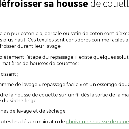
éfroisser sa housse
de couett
 en pur coton bio, percale ou satin de coton sont d’exce
plus haut. Ces textiles sont considérés comme faciles à
roisser durant leur lavage.
plètement l’étape du repassage, il existe quelques solu
s
matières de housses de couettes
:
cissant ;
amme de lavage « repassage facile » et un essorage doux
re la housse de couette sur un fil dès la sortie de la mac
ie du sèche-linge ;
gnes de lavage et de séchage.
utes les clés en main afin de
choisir une housse de coue