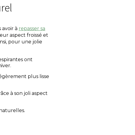
rel
s avoir à
repasser sa
ur aspect froissé et
si, pour une jolie
espirantes ont
iver.
légèrement plus lisse
râce à son joli aspect
naturelles.