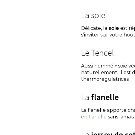
La soie
Délicate, la
soie
est ré
s’inviter sur votre hou
Le Tencel
Aussi nommé « soie vég
naturellement. Il est d
thermorégulatrices.
La
flanelle
La flanelle apporte ch
en flanelle
sans jamais 
Le
jersey
de
co