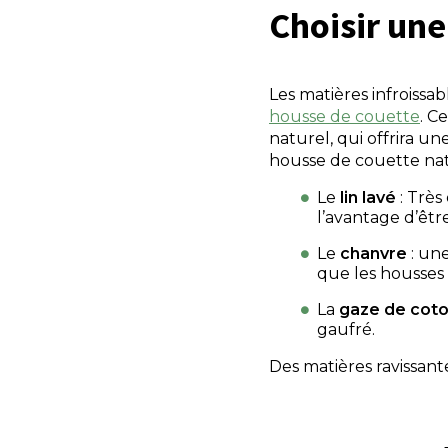
Choisir un
Les matières infroissab
housse de couette
. C
naturel, qui offrira u
housse de couette natur
Le
lin lavé
: Très
l’avantage d’êt
Le
chanvre
: une
que les housses 
La
gaze de cot
gaufré.
Des matières ravissan