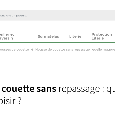
eiller et
Protection
Surmatelas
Literie
aversin
Literie
ousses de couette
Housse de couette sans repassage : quelle matière 
 couette sans
repassage : q
isir ?