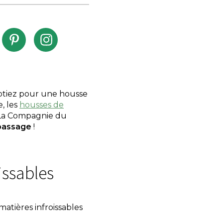
optiez pour une housse
, les
housses de
. La Compagnie du
passage
!
issables
matières infroissables