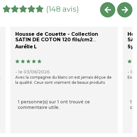
(148 avis)
Housse de Couette - Collection
Hou
SATIN DE COTON 120 fils/cm2
SAT
Aurélie L
Syl
- le 03/06/2026
- le
t
Avec la compagnie du blanc on est jamais déçue de
Exce
la qualité. Ceux sont vraiment de beaux produits
1 personne(s) sur 1 ont trouvé ce
1 p
commentaire utile.
com