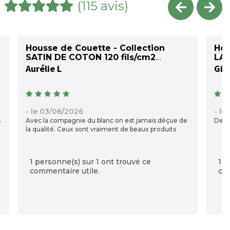
(115 avis)
Housse de Couette - Collection
Hou
SATIN DE COTON 120 fils/cm2
LA
Aurélie L
Gill
- le 03/06/2026
- le
s
Avec la compagnie du blanc on est jamais déçue de
De g
la qualité. Ceux sont vraiment de beaux produits
1 personne(s) sur 1 ont trouvé ce
1 p
commentaire utile.
com