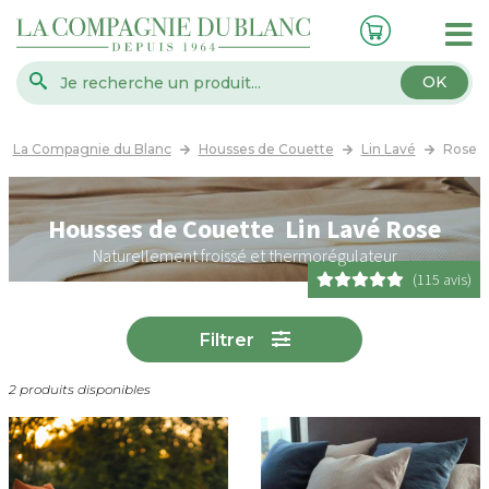
OK
La Compagnie du Blanc
Housses de Couette
Lin Lavé
Rose
Housses de Couette Lin Lavé Rose
Naturellement froissé et thermorégulateur
(115 avis)
Filtrer
2 produits disponibles