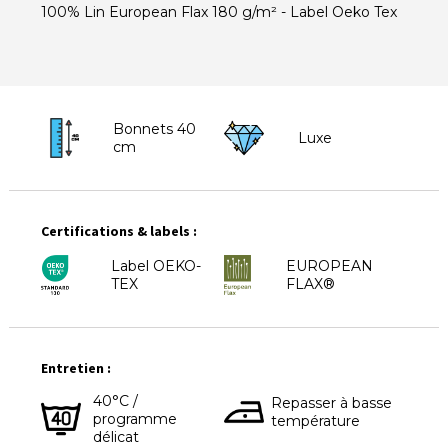
100% Lin European Flax 180 g/m² - Label Oeko Tex
Bonnets 40
Luxe
cm
Certifications & labels :
Label OEKO-
EUROPEAN
TEX
FLAX®
Entretien :
40°C /
Repasser à basse
programme
température
délicat