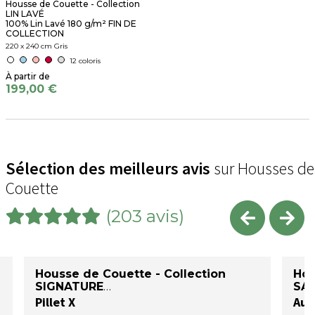
Housse de Couette - Collection
LIN LAVÉ
100% Lin Lavé 180 g/m² FIN DE
COLLECTION
220 x 240 cm Gris
12 coloris
199,00 €
Sélection des meilleurs avis
sur Housses de
Couette
(203 avis)
Housse de Couette - Collection
Hou
SIGNATURE
SAT
Pillet X
Auré