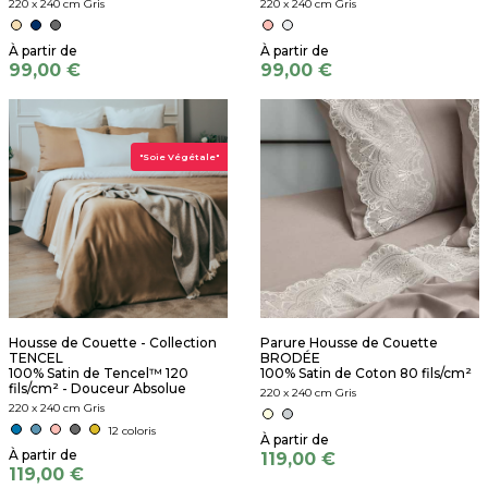
220 x 240 cm Gris
220 x 240 cm Gris
99,00 €
99,00 €
"Soie Végétale"
Housse de Couette - Collection
Parure Housse de Couette
TENCEL
BRODÉE
100% Satin de Tencel™ 120
100% Satin de Coton 80 fils/cm²
fils/cm² - Douceur Absolue
220 x 240 cm Gris
220 x 240 cm Gris
12 coloris
119,00 €
119,00 €